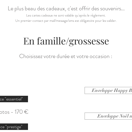
Le plus beau des cadeaux, c'est offrir des souvenirs...
Les cartes cadeaux ne sont valable qu'après le
règlement.
Un premier contact par mail/message/sms est obligatoire pour les valider.
En famille/grossesse
Choisissez votre durée et votre occasion :
Enveloppe Happy 
ce "essentiel"
otos - 170 €
Enveloppe Noël 
ce "prestige"