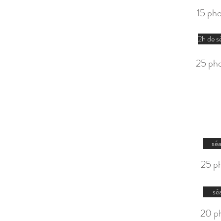
15 ph
2h de s
25 ph
séa
25 p
sé
20 p