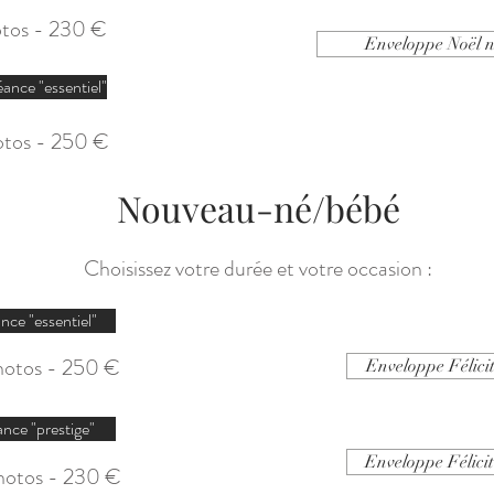
otos - 230 €
Enveloppe Noël 
éance "essentiel"
otos - 250 €
Nouveau-né/bébé
Choisissez votre durée et votre occasion :
nce "essentiel"
hotos - 250 €
Enveloppe Félicit
ance "prestige"
Enveloppe Félici
hotos - 230 €