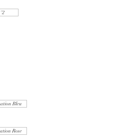
n°2
ation Bleu
tation Rose