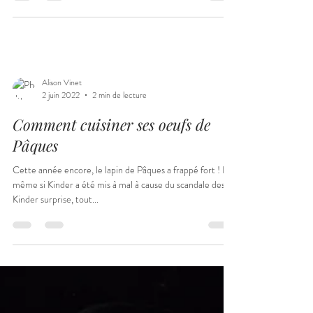
Clisson, Nantes, Cholet…)
Comment choisir son photographe de mariage en
Vendée ? Conseils d’une photographe à Montaigu pour
un accompagnement bienveillant, professionnel et
dynamique.
Alison Vinet
2 juin 2022
2 min de lecture
Comment cuisiner ses oeufs de
Pâques
Cette année encore, le lapin de Pâques a frappé fort ! Et
même si Kinder a été mis à mal à cause du scandale des
Kinder surprise, tout...