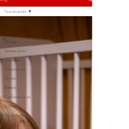
Tous les posts
Tous les posts
Maman
Mariage
Séance photo
Grossesse
Nouveau-né
Famille
Enfants
Confiance en soi
Cuisine
Gourmandise