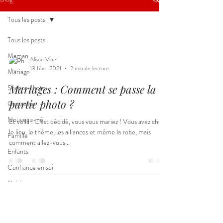
Tous les posts
Tous les posts
Maman
Alison Vinet
13 févr. 2021
2 min de lecture
Mariage
Mariages : Comment se passe la
Séance photo
partie photo ?
Grossesse
Nouveau-né
Et voilà ! C'est décidé, vous vous mariez ! Vous avez choisi
le lieu, le thème, les alliances et même la robe, mais
Famille
comment allez-vous...
Enfants
Confiance en soi
Cuisine
Gourmandise
© 2026 - Alison Vinet
Photographe et Infographiste