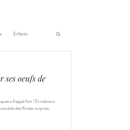
e
Enfants
 ses oeufs de
âques a frappé fort ! Et même si
scandale des Kinder surprise,