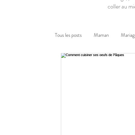
coller au mi
Tous les posts
Maman
Mariag
Confiance en soi
Cuisine