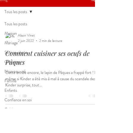
Tous les posts
Tous les posts
Maman
Alison Vinet
2 juin 2022
2 min de lecture
Mariage
Comment cuisiner ses oeufs de
Séance photo
Pâques
Grossesse
Nouveau-né
Cette année encore, le lapin de Pâques a frappé fort ! Et
même si Kinder a été mis à mal à cause du scandale des
Famille
Kinder surprise, tout...
Enfants
Confiance en soi
Cuisine
Gourmandise
© 2026 - Alison Vinet
Photographe et Infographiste